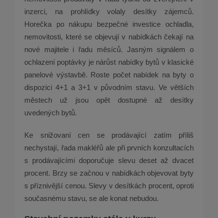
inzerci, na prohlídky volaly desítky zájemců.
Horečka po nákupu bezpečné investice ochladla,
nemovitosti, které se objevují v nabídkách čekají na
nové majitele i řadu měsíců. Jasným signálem o
ochlazení poptávky je nárůst nabídky bytů v klasické
panelové výstavbě. Roste počet nabídek na byty o
dispozici 4+1 a 3+1 v původním stavu. Ve větších
městech už jsou opět dostupné až desítky
uvedených bytů.
Ke snižovaní cen se prodávající zatím příliš
nechystají, řada makléřů ale při prvních konzultacích
s prodávajícími doporučuje slevu deset až dvacet
procent. Brzy se začnou v nabídkách objevovat byty
s příznivější cenou. Slevy v desítkách procent, oproti
současnému stavu, se ale konat nebudou.