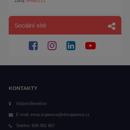
Zdroj:
IHNED.cz
Sociální sítě
KONTAKTY
Vlašim/Benešov
E-mail:
irena.trojanova@rktrojanova.cz
Telefon:
608 982 867