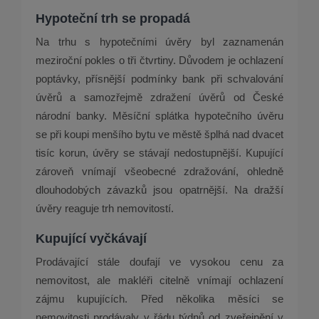
Hypoteční trh se propadá
Na trhu s hypotečními úvěry byl zaznamenán
meziroční pokles o tři čtvrtiny. Důvodem je ochlazení
poptávky, přísnější podmínky bank při schvalování
úvěrů a samozřejmě zdražení úvěrů od České
národní banky. Měsíční splátka hypotečního úvěru
se při koupi menšího bytu ve městě šplhá nad dvacet
tisíc korun, úvěry se stávají nedostupnější. Kupující
zároveň vnímají všeobecné zdražování, ohledně
dlouhodobých závazků jsou opatrnější. Na dražší
úvěry reaguje trh nemovitostí.
Kupující vyčkávají
Prodávající stále doufají ve vysokou cenu za
nemovitost, ale makléři citelně vnímají ochlazení
zájmu kupujících. Před několika měsíci se
nemovitosti prodávaly v řádu týdnů od zveřejnění v