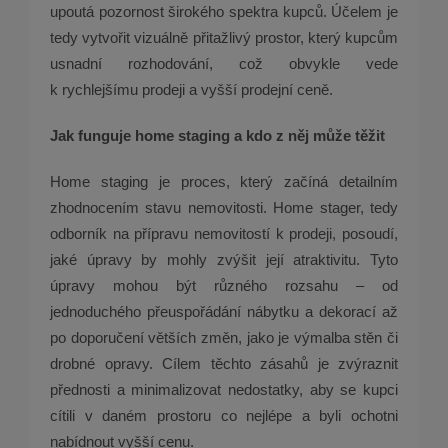
upoutá pozornost širokého spektra kupců. Účelem je
tedy vytvořit vizuálně přitažlivý prostor, který kupcům
usnadní rozhodování, což obvykle vede
k rychlejšímu prodeji a vyšší prodejní ceně.
Jak funguje home staging a kdo z něj může těžit
Home staging je proces, který začíná detailním
zhodnocením stavu nemovitosti. Home stager, tedy
odborník na přípravu nemovitostí k prodeji, posoudí,
jaké úpravy by mohly zvýšit její atraktivitu. Tyto
úpravy mohou být různého rozsahu – od
jednoduchého přeuspořádání nábytku a dekorací až
po doporučení větších změn, jako je výmalba stěn či
drobné opravy. Cílem těchto zásahů je zvýraznit
přednosti a minimalizovat nedostatky, aby se kupci
cítili v daném prostoru co nejlépe a byli ochotni
nabídnout vyšší cenu.