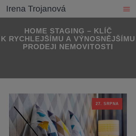
Irena Trojanová
Men
HOME STAGING – KLÍČ
K RYCHLEJŠÍMU A VÝNOSNĚJŠÍMU
PRODEJI NEMOVITOSTI
27. SRPNA