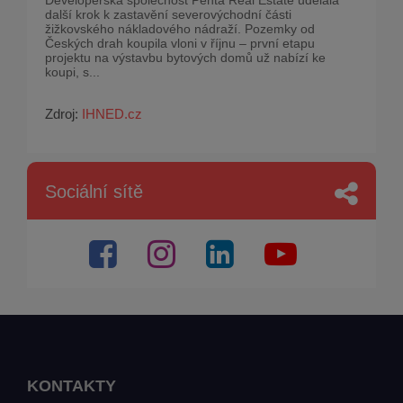
Developerská společnost Penta Real Estate udělala
další krok k zastavění severovýchodní části
žižkovského nákladového nádraží. Pozemky od
Českých drah koupila vloni v říjnu – první etapu
projektu na výstavbu bytových domů už nabízí ke
koupi, s...
Zdroj:
IHNED.cz
Sociální sítě
KONTAKTY