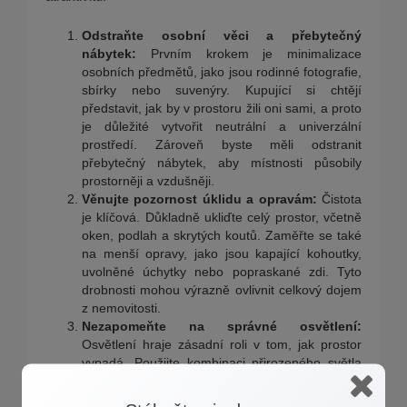
Odstraňte osobní věci a přebytečný
nábytek:
Prvním krokem je minimalizace
osobních předmětů, jako jsou rodinné fotografie,
sbírky nebo suvenýry. Kupující si chtějí
představit, jak by v prostoru žili oni sami, a proto
je důležité vytvořit neutrální a univerzální
prostředí. Zároveň byste měli odstranit
přebytečný nábytek, aby místnosti působily
prostorněji a vzdušněji.
Věnujte pozornost úklidu a opravám:
Čistota
je klíčová. Důkladně ukliďte celý prostor, včetně
oken, podlah a skrytých koutů. Zaměřte se také
na menší opravy, jako jsou kapající kohoutky,
uvolněné úchytky nebo popraskané zdi. Tyto
drobnosti mohou výrazně ovlivnit celkový dojem
z nemovitosti.
Nezapomeňte na správné osvětlení:
Osvětlení hraje zásadní roli v tom, jak prostor
vypadá. Použijte kombinaci přirozeného světla
a vhodného umělého osvětlení, abyste vytvořili
příjemnou atmosféru. Pokud je to možné,