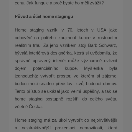
cenu. Jak funguje a proč byste ho měli zvážit?
Původ a účel home stagingu
Home staging vznikl v 70. letech v USA jako
odpověď na potřebu zaujmout kupce v rostoucím
realitním trhu. Za jeho vznikem stojí Barb Schwarz,
bývalá interiérová designérka, která si uvědomila, že
správně upravený interiér může významně ovlivnit
dojem potenciálního kupce. Myšlenka byla
jednoduchá: vytvořit prostor, ve kterém si zájemci
budou moci snadno představit svůj budoucí domov.
Tento přístup se ukázal jako velmi úspěšný, a tak se
home staging postupně rozšířil do celého světa,
včetně Česka.
Home staging má za úkol vytvořit co nejpřívětivější
a nejatraktivnější prezentaci nemovitosti, která