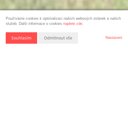
Používáme cookies k optimalizaci našich webových stránek a našich
služeb. Další informace o cookies
najdete zde
.
Souhlasím
Odmítnout vše
Nastavení
Popis nemovitosti
Dvougenerační dům 6+2/ 2x 3+1 o celkové výměře 167 m2
+ půdní prostory 196 m2 a zahradou o výměře 1283 m2 se
nachází v obci Vracovice okr. Benešov.
V přízemí najdete kuchyň 11 m2, 7x pokoj 17 m2, 20 m2,
10 m2, 23 m2, 13 m2, 15 m2, 10 m2, 3x komoru, 2x
chodbu, WC, koupelnu s vanou, kotelnu. V 1. patře se
nachází pochozí půdu 196 m2 s možností výstavby dalších